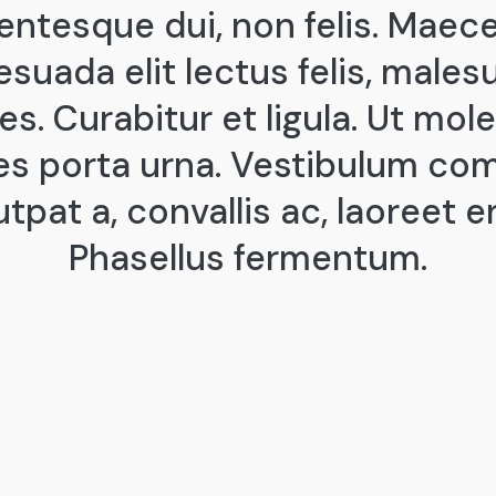
lentesque dui, non felis. Maec
suada elit lectus felis, male
ies. Curabitur et ligula. Ut mole
cies porta urna. Vestibulum c
utpat a, convallis ac, laoreet e
Phasellus fermentum.