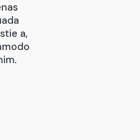
enas
suada
stie a,
ommodo
nim.