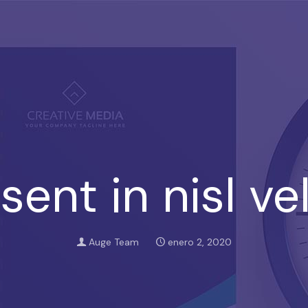
sent in nisl vel
Auge Team
enero 2, 2020