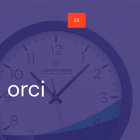
ES
 orci