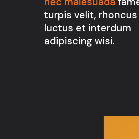
nec malesuada
fam
turpis velit, rhoncus
luctus et interdum
adipiscing wisi.