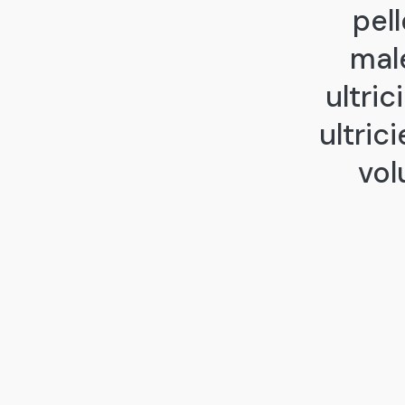
pel
male
ultric
ultri
vol